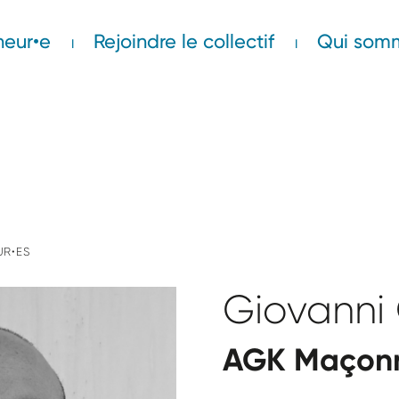
neur•e
Rejoindre le collectif
Qui som
UR•ES
Giovanni
AGK Maçonn