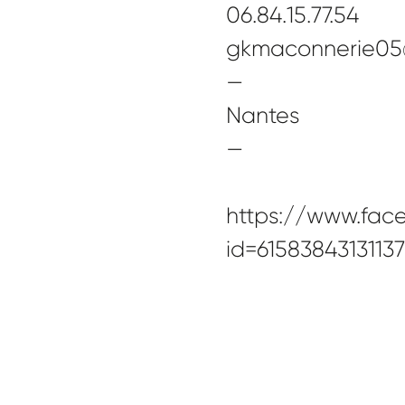
06.84.15.77.54
gkmaconnerie05
—
Nantes
—
https://www.face
id=6158384313113